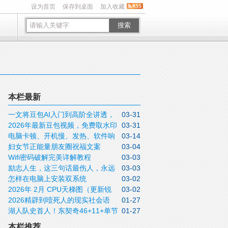
设为首页
保存到桌面
加入收藏
搜索
本栏最新
一文将豆包AI入门到高阶全讲透，
03-31
2026年最新豆包视频，免费取水印
03-31
收藏待用
电脑卡顿、开机慢、发热、软件响
03-14
方法实操指南
妇女节正能量朋友圈祝福文案
03-04
应迟钝怎么办？关闭这5个设置不用重装，
Wifi密码破解完美详解教程
03-03
2026三月八日女神节说说带非常漂亮的女
这些问题全可解决
励志人生，这三句话最伤人，永远
03-03
神节图片
怎样在电脑上安装双系统
03-02
不要说！
2026年 2月 CPU天梯图（更新锐
03-02
2026精辟到噎死人的现实社会语
01-27
龙9 9950X3D）
湖人队史首人！东契奇46+11+单节
01-27
录，句句道尽人性
20分拒逆转
本栏推荐