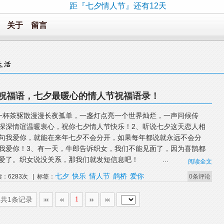
距『七夕情人节』还有12天
关于
留言
祝福语，七夕最暖心的情人节祝福语录！
一杯茶驱散漫漫长夜孤单，一盏灯点亮一个世界灿烂，一声问候传
深深情谊温暖衷心，祝你七夕情人节快乐！2、听说七夕这天恋人相
句我爱你，就能在来年七夕不会分开，如果每年都说就永远不会分
我爱你！3、有一天，牛郎告诉织女，我们不能见面了，因为喜鹊都
爱了。织女说没关系，那我们就发短信息吧！ ...
阅读全文
七夕
快乐
情人节
鹊桥
爱你
读：6283次 | 标签：
0条评论
,共1条记录
1