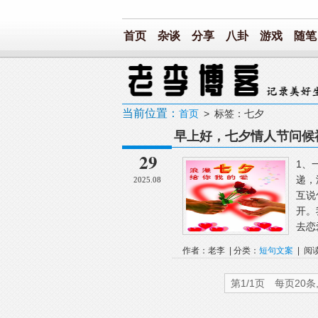
首页
杂谈
分享
八卦
游戏
随笔
当前位置：
首页
> 标签：七夕
早上好，七夕情人节问候
29
1、
递，
2025.08
互说
开。
去恋
作者：老李 | 分类：
短句文案
| 阅
第1/1页 每页20条