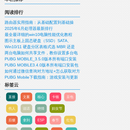
阅读排行
路由器实用指南：从基础配置到基础操
2025年6月处理器最新排行
作！
最全最详细的win10电脑性能优化教程
图示主板上固态硬盘（SSD）SATA、
Win10/11 硬盘分区表格式选 MBR 还是
mSATA、M.2、PCIE接口
两台电脑如何共享文件，教你设置多台电
GUID/GPT 好？
PUBG MOBILE_3.5.0版本所有端口安装
脑共享文件
PUBG MOBILE3.4.0版本所有端口安装包
包下载
如何通过微信查询对方地址+怎么获取对方
下载
PUBG Mobile下载指南：游戏安装与更新
IP，查询对方的位置
标签云
直接
文案
核心
卡顿
豆包
伤人
说话
绝情
妇女节
后缀
拿到
ESP
春节
红包