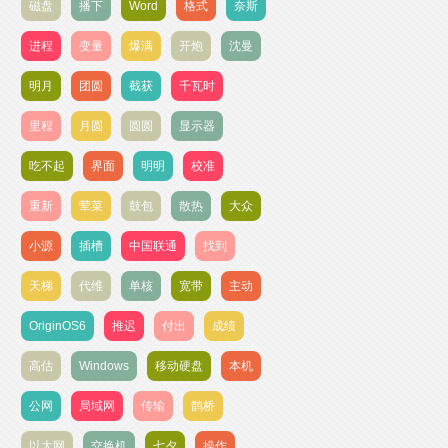
磁盘
播下
Word
格式
奈斯
进程
变量
爆满
开炮
沈曼
明月
团圆
截获
千瓦时
里程
月圆
圆圆
显示器
吃不起
界面
明明
校准
重新
荤菜
鼓包
散热
大众
小源
插槽
中国联通
找到
天梯
代维
单核
宽带
主动
OriginOS6
推迟
付出
成绩
高估
Windows
移动硬盘
本机
公网
局域网
传输
鹊桥
以太网
交换机
七夕
操作