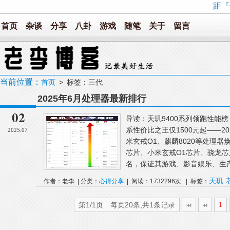
距『
首页
杂谈
分享
八卦
游戏
随笔
关于
留言
当前位置：
首页
> 标签：三代
2025年6月处理器最新排行
02
导读：天玑9400系列领跑性能
系性价比之王仅1500元起——2
2025.07
米玄戒O1、麒麟8020等处理器
芯片、小米玄戒O1芯片、骁龙芯
名，保证其游戏、影音娱乐、生产力
天玑
作者：老李 | 分类：
心得分享
| 阅读：1732296次 | 标签：
第1/1页 每页20条,共1条记录
1