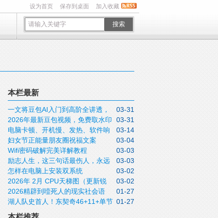
设为首页
保存到桌面
加入收藏
搜索
本栏最新
一文将豆包AI入门到高阶全讲透，
03-31
2026年最新豆包视频，免费取水印
03-31
收藏待用
电脑卡顿、开机慢、发热、软件响
03-14
方法实操指南
妇女节正能量朋友圈祝福文案
03-04
应迟钝怎么办？关闭这5个设置不用重装，
Wifi密码破解完美详解教程
03-03
2026三月八日女神节说说带非常漂亮的女
这些问题全可解决
励志人生，这三句话最伤人，永远
03-03
神节图片
怎样在电脑上安装双系统
03-02
不要说！
2026年 2月 CPU天梯图（更新锐
03-02
2026精辟到噎死人的现实社会语
01-27
龙9 9950X3D）
湖人队史首人！东契奇46+11+单节
01-27
录，句句道尽人性
20分拒逆转
本栏推荐