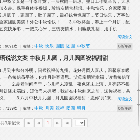
中秋节又是一年落叶黄，一层秋雨一层凉。整日工作挺辛苦，天凉
加衣裳。保重身体多餐饭，珍惜友情常想想。中秋快乐，合家团圆！
月圆了，家圆了，肚子圆了，最好钱包也圆了…节日快乐，万事如
合家团圆美满！外公中秋愉快！ 3.中秋将至，奉上一个月饼，配
五克快乐枣，一把关心米，三钱友情水，用幽默扎捆，用手机...
阅读全文
中秋
快乐
圆圆
团圆
中秋节
读：9691次 | 标签：
0条评论
福语说说文案 中秋月儿圆，月儿圆圆祝福甜甜
月到中秋分外明，问候祝福传九州。花好月圆人喜庆，温馨康泰暖
。一条短信虽平淡，化作月饼寄遥思。父母亲朋皆幸福，读着短信守
。 2.趁着时间尚早，心儿尚未凌乱，夜色还未上演，月亮还不很
月饼还未端出，短信尚未拥堵，我赶在中秋到来之前，送你祝福，共
悦。 3.八月中秋月儿圆，月儿圆圆祝福甜：愿你“月”来...
阅读全文
中秋
月圆
祝福
团圆
明月
读：7139次 | 标签：
0条评论
,共3条记录
1