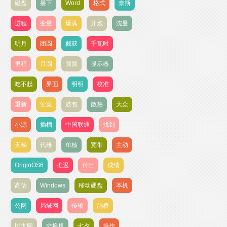
磁盘
播下
Word
格式
奈斯
进程
变量
爆满
开炮
沈曼
明月
团圆
截获
千瓦时
里程
月圆
圆圆
显示器
吃不起
界面
明明
校准
重新
荤菜
鼓包
散热
大众
小源
插槽
中国联通
找到
天梯
代维
单核
宽带
主动
OriginOS6
推迟
付出
成绩
高估
Windows
移动硬盘
本机
公网
局域网
传输
鹊桥
以太网
交换机
七夕
操作