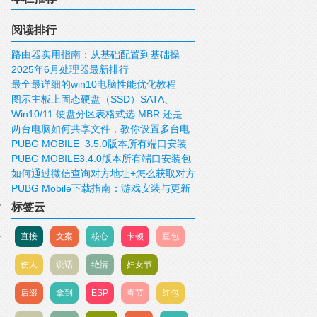
阅读排行
路由器实用指南：从基础配置到基础操
2025年6月处理器最新排行
作！
最全最详细的win10电脑性能优化教程
图示主板上固态硬盘（SSD）SATA、
Win10/11 硬盘分区表格式选 MBR 还是
mSATA、M.2、PCIE接口
两台电脑如何共享文件，教你设置多台电
GUID/GPT 好？
PUBG MOBILE_3.5.0版本所有端口安装
脑共享文件
PUBG MOBILE3.4.0版本所有端口安装包
包下载
如何通过微信查询对方地址+怎么获取对方
下载
PUBG Mobile下载指南：游戏安装与更新
IP，查询对方的位置
标签云
直接
文案
核心
卡顿
豆包
伤人
说话
绝情
妇女节
后缀
拿到
ESP
春节
红包