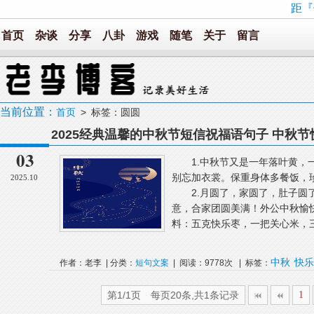
距『
首页
杂谈
分享
八卦
游戏
随笔
关于
留言
当前位置：
首页
> 标签：圆圆
2025经典温馨的中秋节短信祝福语句子 中秋
03
1.中秋节又是一年落叶黄，一
别忘加衣裳。保重身体多餐饭，
2025.10
2.月圆了，家圆了，肚子圆了
意，合家团圆美满！外公中秋愉
料：五克快乐枣，一把关心米，三
中秋
快乐
作者：老李 | 分类：
短句文案
| 阅读：9778次 | 标签：
第1/1页 每页20条,共1条记录
1