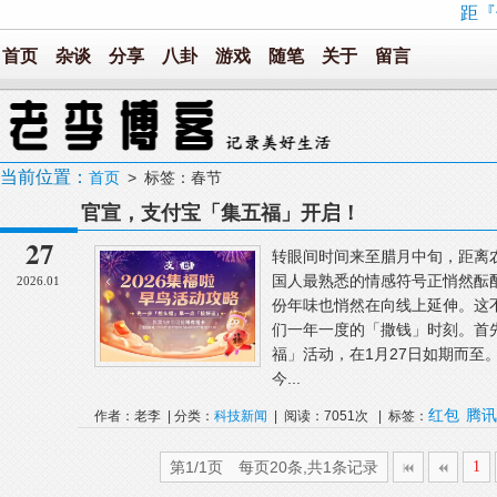
距『
首页
杂谈
分享
八卦
游戏
随笔
关于
留言
当前位置：
首页
> 标签：春节
官宣，支付宝「集五福」开启！
27
转眼间时间来至腊月中旬，距离
国人最熟悉的情感符号正悄然酝
2026.01
份年味也悄然在向线上延伸。这
们一年一度的「撒钱」时刻。首
福」活动，在1月27日如期而至
今...
红包
腾讯
作者：老李 | 分类：
科技新闻
| 阅读：7051次 | 标签：
第1/1页 每页20条,共1条记录
1