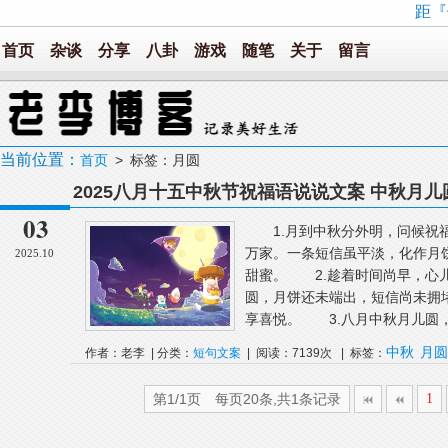
距『
首页
杂谈
分享
八卦
游戏
随笔
关于
留言
当前位置：
首页
> 标签：月圆
2025八月十五中秋节祝福语说说文案 中秋月
03
1.月到中秋分外明，问候祝福
万家。一条短信虽平淡，化作月
2025.10
甜蜜。 2.趁着时间尚早，心
圆，月饼还未端出，短信尚未拥
享喜悦。 3.八月中秋月儿圆，月
中秋
月圆
作者：老李 | 分类：
短句文案
| 阅读：7139次 | 标签：
第1/1页 每页20条,共1条记录
1