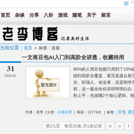
距『
首页
杂谈
分享
八卦
游戏
随笔
关于
留言
当前位置：
首页
> 标签：直接
一文将豆包AI入门到高阶全讲透，收藏待用
31
90%的人用豆包都只用到了10%
础到高阶全覆盖，看完直接从新
2026.03
生、职场人、创业者，还是刚学
程，这一篇全给你讲得明明白白
秒上手：先搞懂2个核心逻辑。很
豆包
直
作者：老李 | 分类：
心得分享
| 阅读：13774次 | 标签：
第1/1页 每页20条,共1条记录
1