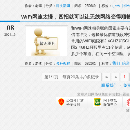
小米
阿米
作者：老李 | 分类：
科技新闻
| 阅读：2506次 | 标签：
BE3600Pro
WiFi网速太慢，四招就可以让无线网络变得顺
08
和WIFI网速相关联的因素主要
信道冲突，选择最优信道频段冲突
2024.10
常用的WIFI频段有2.4GHZ
国2.4GHZ频段里有11个信道
多少个车道。在同一个空间里，如果
我们
信道
作者：老李 | 分类：
各种教程
| 阅读：6826次 | 标签：
第1/1页 每页20条,共9条记录
1
联系我们
-
免
文章来自网络收集如有侵权问题请
冀