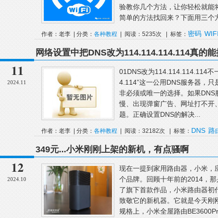
验教你几个方法，让你轻松就能将
简单的方法找回来？下面用三个方
密码
WIF
作者：老李 | 分类：
各种教程
| 阅读：5235次 | 标签：
网络设置中把DNS改为114.114.114.114
11
01DNS改为114.114.114.11
4.114”这一公用DNS服务器
2024.11
非必须或唯一的选择。如果DN
慢、出现弹窗广告、网址打不开
题。正确设置DNS的解决...
DNS
路
作者：老李 | 分类：
各种教程
| 阅读：32182次 | 标签：
114.114
349元...小米刚刚上架的新机，有点骚啊
12
现在一提到家用路由器，小米，
个品牌。回顾十年前的2014，
2024.10
了旗下首款作品，小米路由器初
致敬它的新机器。它就是今天刚刚上
规格上，小米全屋路由BE3600Pro支