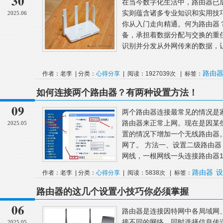
30
在当今数字化生活中，路由器已
实则蕴含诸多专业知识和实用技
2025.06
你从入门走向精通。何为路由器？
备，承担着数据分配与交换的重
识别并分发从外网传来的数据，让
路由
作者：老李 | 分类：
心得分享
| 阅读：1927039次 | 标签：
线
如何连接两个路由器？有两种设置方法！
09
两个路由器连接最常见的情况是
路由器来正常上网。现在是因某
2025.05
置的情况下增加一个无线路由器
网了。 方法一、设置二级路由器
网线，一根网线一头连接路由器1上LAN
路由器
设
作者：老李 | 分类：
心得分享
| 阅读：5838次 | 标签：
路由器的这几个设置小技巧你必须掌握
06
路由器是连接因特网中各局域网
接不同的网络，同时选择信息传
2025.05