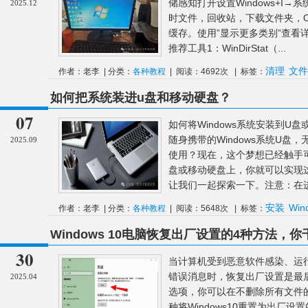
储感知打开设置Windows+I
2025.12
时文件，回收站，下载文件夹，On
缓存。使用”显示更多类别”查看
推荐工具1：WinDirStat（...
清理
文件
作者：老李 | 分类：
各种教程
| 阅读：4692次 | 标签：
如何把系统装进u盘和移动硬盘？
07
如何将Windows系统安装到
随身携带的Windows系统U
2025.09
使用？现在，这个梦想已经触手可
盘或移动硬盘上，你就可以实现
让我们一起探索一下。注意：在进
安装
Win
作者：老李 | 分类：
各种教程
| 阅读：5648次 | 标签：
择
Windows 10电脑恢复出厂设置的4种方法，
30
当计算机受到恶意软件感染、运
错误消息时，恢复出厂设置是最后的
2025.04
选项，你可以在不删除所有文件
种将Windows10重置为出厂