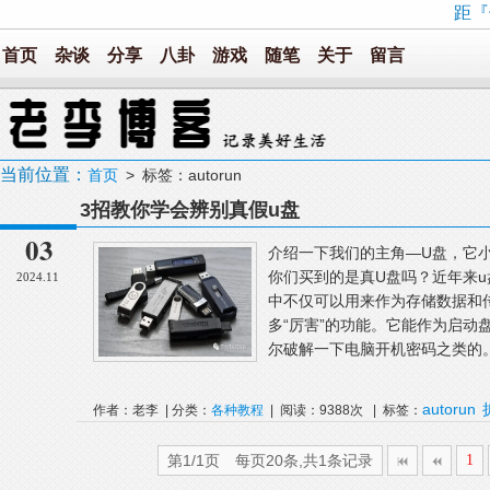
距『
首页
杂谈
分享
八卦
游戏
随笔
关于
留言
当前位置：
首页
> 标签：autorun
3招教你学会辨别真假u盘
03
介绍一下我们的主角—U盘，它
你们买到的是真U盘吗？近年来
2024.11
中不仅可以用来作为存储数据和
多“厉害”的功能。它能作为启动
尔破解一下电脑开机密码之类的。
autorun
作者：老李 | 分类：
各种教程
| 阅读：9388次 | 标签：
第1/1页 每页20条,共1条记录
1